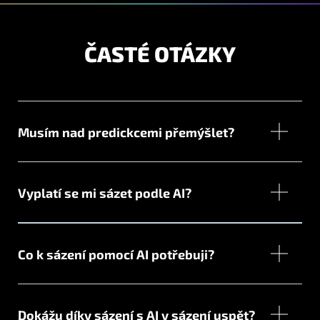
ČASTÉ OTÁZKY
Musím nad predickcemi přemýšlet?
Vyplatí se mi sázet podle AI?
Co k sázení pomocí AI potřebuji?
Dokážu díky sázení s AI v sázení uspět?