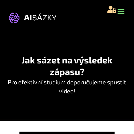
JAK TO FU
AI ACA
Jak sázet na výsledek
zápasu?
Pro efektivní studium doporučujeme spustit
video!