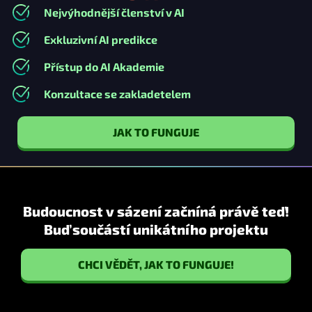
Nejvýhodnější členství v AI
Exkluzivní AI predikce
Přístup do AI Akademie
Konzultace se zakladetelem
JAK TO FUNGUJE
Budoucnost v sázení začníná právě teď!
Buď součástí unikátního projektu
CHCI VĚDĚT, JAK TO FUNGUJE!