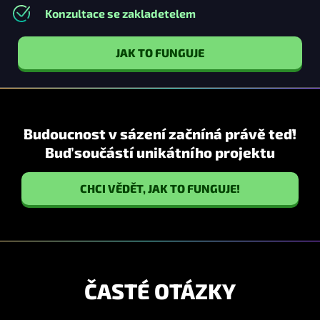
Konzultace se zakladetelem
JAK TO FUNGUJE
Budoucnost v sázení začníná právě teď!
Buď součástí unikátního projektu
CHCI VĚDĚT, JAK TO FUNGUJE!
ČASTÉ OTÁZKY