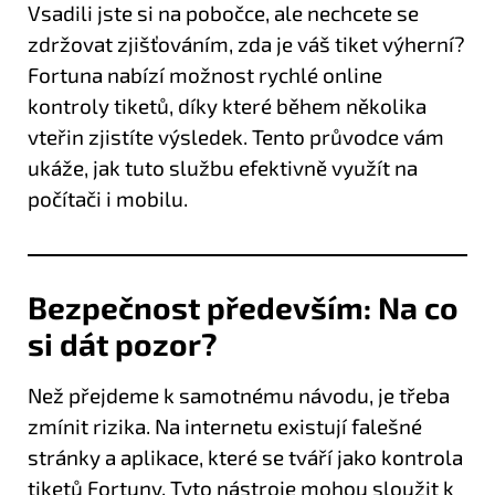
Vsadili jste si na pobočce, ale nechcete se
zdržovat zjišťováním, zda je váš tiket výherní?
Fortuna nabízí možnost rychlé online
kontroly tiketů, díky které během několika
vteřin zjistíte výsledek. Tento průvodce vám
ukáže, jak tuto službu efektivně využít na
počítači i mobilu.
Bezpečnost především: Na co
si dát pozor?
Než přejdeme k samotnému návodu, je třeba
zmínit rizika. Na internetu existují falešné
stránky a aplikace, které se tváří jako kontrola
tiketů Fortuny. Tyto nástroje mohou sloužit k