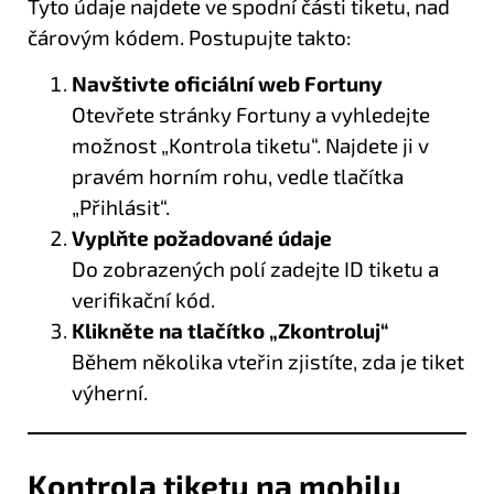
Tyto údaje najdete ve spodní části tiketu, nad
čárovým kódem. Postupujte takto:
Navštivte oficiální web Fortuny
Otevřete stránky Fortuny a vyhledejte
možnost „Kontrola tiketu“. Najdete ji v
pravém horním rohu, vedle tlačítka
„Přihlásit“.
Vyplňte požadované údaje
Do zobrazených polí zadejte ID tiketu a
verifikační kód.
Klikněte na tlačítko „Zkontroluj“
Během několika vteřin zjistíte, zda je tiket
výherní.
Kontrola tiketu na mobilu