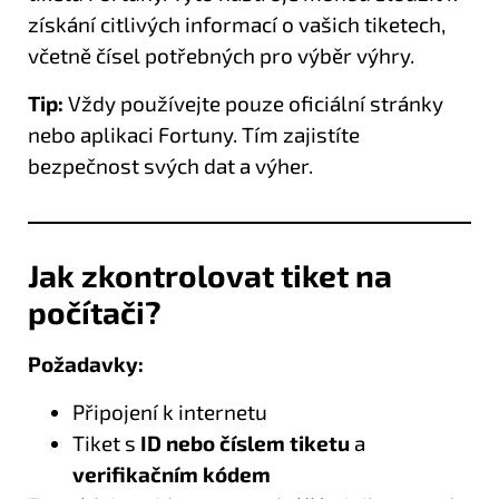
získání citlivých informací o vašich tiketech,
včetně čísel potřebných pro výběr výhry.
Tip:
Vždy používejte pouze oficiální stránky
nebo aplikaci Fortuny. Tím zajistíte
bezpečnost svých dat a výher.
Jak zkontrolovat tiket na
počítači?
Požadavky:
Připojení k internetu
Tiket s
ID nebo číslem tiketu
a
verifikačním kódem