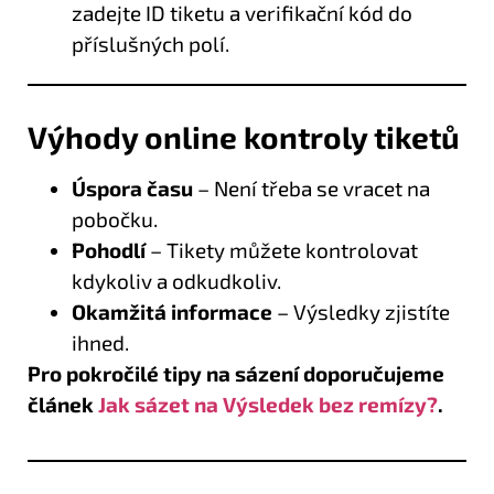
zadejte ID tiketu a verifikační kód do
příslušných polí.
Výhody online kontroly tiketů
Úspora času
– Není třeba se vracet na
pobočku.
Pohodlí
– Tikety můžete kontrolovat
kdykoliv a odkudkoliv.
Okamžitá informace
– Výsledky zjistíte
ihned.
Pro pokročilé tipy na sázení doporučujeme
článek
Jak sázet na Výsledek bez remízy?
.